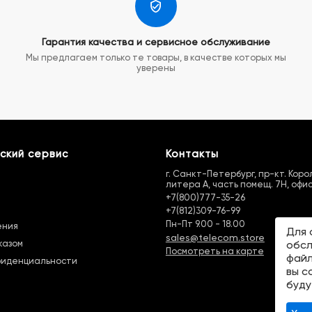
Гарантия качества и сервисное обслуживание
Мы предлагаем только те товары, в качестве которых мы
уверены
ский сервис
Контакты
г. Санкт-Петербург, пр-кт. Королё
литера А, часть помещ. 7Н, офис
+7(800)777-35-26
+7(812)309-76-99
Пн-Пт 9.00 - 18.00
ения
Для 
sales@telecom.store
казом
обсл
Посмотреть на карте
файл
фиденциальности
вы с
буду