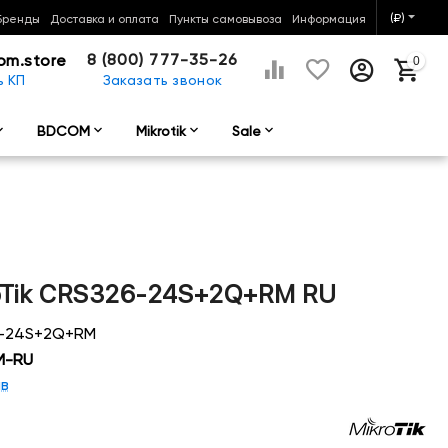
(₽)
Бренды
Доставка и оплата
Пункты самовывоза
Информация
8 (800) 777-35-26
om.store
0
ь КП
Заказать звонок
BDCOM
Mikrotik
Sale
oTik CRS326-24S+2Q+RM RU
6-24S+2Q+RM
M-RU
ыв