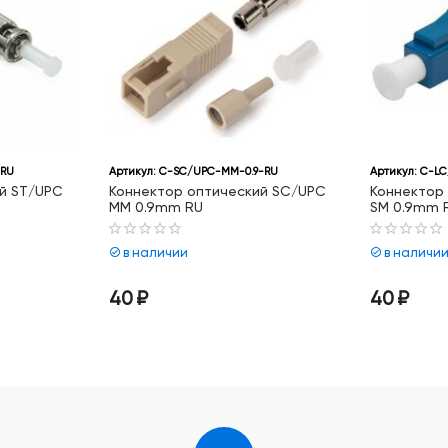
-RU
Артикул:
C-SC/UPC-MM-0.9-RU
Артикул:
C-LC
й ST/UPC
Коннектор оптический SC/UPC
Коннектор
MM 0.9mm RU
SM 0.9mm 
в наличии
в наличи
40
₽
40
₽