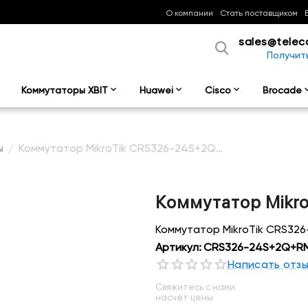
О компании
Стать поставщиком
sales@telec
Получит
Коммутаторы XBIT
Huawei
Cisco
Brocade
ы
Коммутатор MikroTik CRS326-24S+2Q+RM RU
/
Коммутатор Mikr
Коммутатор MikroTik CRS32
Артикул:
CRS326-24S+2Q+R
Написать отз
Свяжитесь с нами
насчёт цены