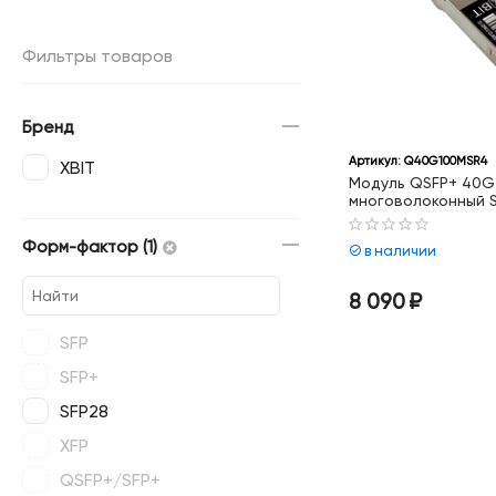
Фильтры товаров
Бренд
Артикул:
Q40G100MSR4
XBIT
Модуль QSFP+ 40G
многоволоконный 
(1.9dB) 100м
Форм-фактор (1)
в наличии
8 090
₽
SFP
SFP+
SFP28
XFP
QSFP+/SFP+