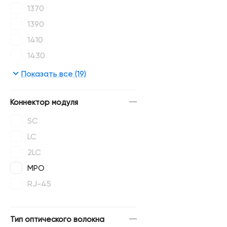
1370
1390
1410
1430
1450
Показать все (19)
1470
1490
Коннектор модуля
1510
SC
1530
LC
1550
2LC
1570
MPO
1590
RJ-45
1610
Тип оптического волокна