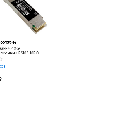
0G10PSM4
QSFP+ 40G
локонный PSM4 MPO
0км
каз
₽