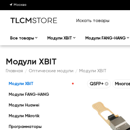
Москва
Все товары
Модули XBIT
Модули FANG-HANG
Модули XBIT
Главная
Оптические модули
Модули XBIT
/
/
QSFP+
Много
Модули XBIT
Модули FANG-HANG
Модули Huawei
Модули Mikrotik
Программаторы