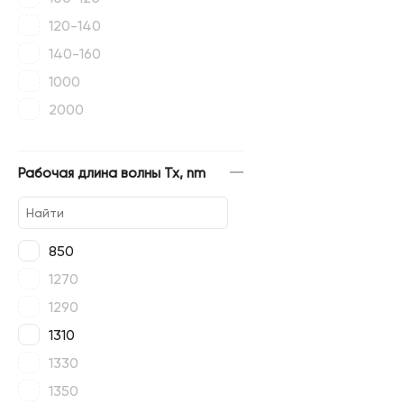
120-140
140-160
1000
2000
Рабочая длина волны Tx, nm
850
1270
1290
1310
1330
1350