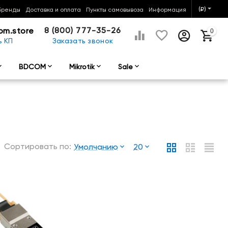
(₽)
Бренды
Доставка и оплата
Пункты самовывоза
Информация
8 (800) 777-35-26
om.store
0
ь КП
Заказать звонок
BDCOM
Mikrotik
Sale
Сортировать по:
Умолчанию
20