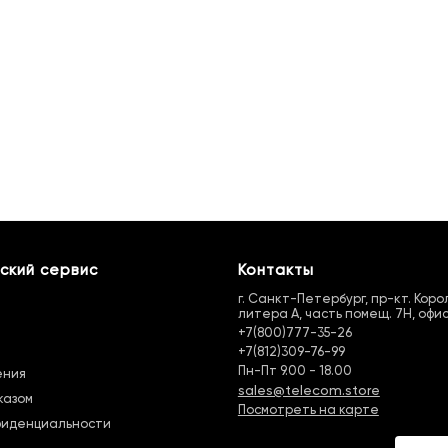
ский сервис
Контакты
г. Санкт-Петербург, пр-кт. Королё
литера А, часть помещ. 7Н, офис
+7(800)777-35-26
+7(812)309-76-99
Пн-Пт 9.00 - 18.00
ения
sales@telecom.store
казом
Посмотреть на карте
фиденциальности