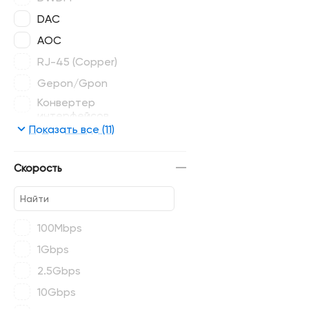
DAC
AOC
RJ-45 (Copper)
Gepon/Gpon
Конвертер
интерфейсов
Показать все (11)
Когерентные
приемопередатчики
Скорость
100Mbps
1Gbps
2.5Gbps
10Gbps