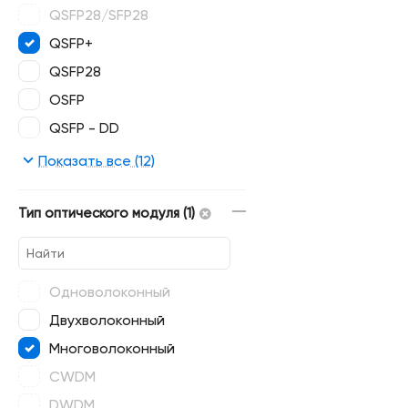
QSFP28/SFP28
QSFP+
QSFP28
OSFP
QSFP - DD
CFP2
Показать все (12)
X2/Xenpak
Тип оптического модуля (1)
Одноволоконный
Двухволоконный
Многоволоконный
CWDM
DWDM