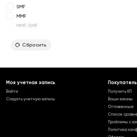
SMF
MMF
MMF/SMF
Сбросить
Моя учетная запись
Покупатель
Войти
Получить КП
Создать учетную запись
Ваши заказы
Отложенные
Список сравн
Проблемы с за
Политика кон