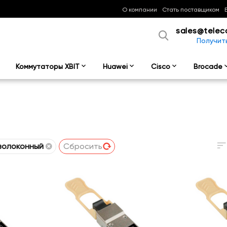
О компании
Стать поставщиком
sales@telec
Получит
Коммутаторы XBIT
Huawei
Cisco
Brocade
волоконный
Сбросить