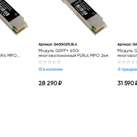
Артикул:
Q40G02PLRL4
Артикул:
Q4
Модуль QSFP+ 40G
Модуль 
SR4 MPO
многоволоконный PLRL4 MPO 2км
многово
(6.6dB) 1
в наличии
предза
28 290
₽
31 590