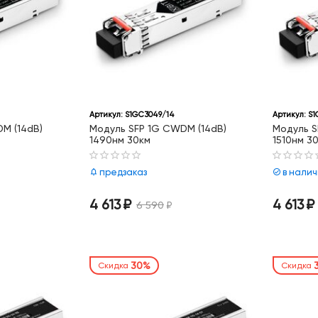
Артикул:
S1GC3049/14
Артикул:
S1
M (14dB)
Модуль SFP 1G CWDM (14dB)
Модуль S
1490нм 30км
1510нм 3
предзаказ
в нали
4 613
₽
4 613
₽
6 590
₽
30%
Скидка
Скидка