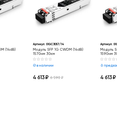
Артикул:
S1GC3057/14
Артикул:
S1
M (14dB)
Модуль SFP 1G CWDM (14dB)
Модуль S
1570нм 30км
1590нм 3
в наличии
предза
4 613
₽
4 613
₽
6 590
₽