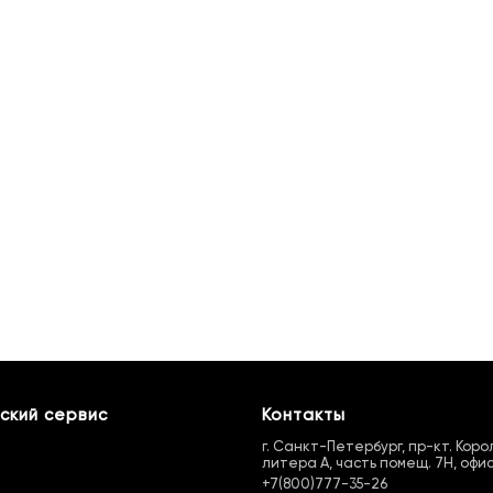
ский сервис
Контакты
г. Санкт-Петербург, пр-кт. Королё
литера А, часть помещ. 7Н, офис
+7(800)777-35-26