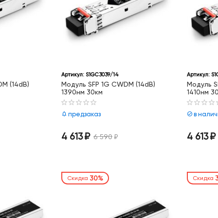
Артикул:
S1GC3039/14
Артикул:
S1
M (14dB)
Модуль SFP 1G CWDM (14dB)
Модуль S
1390нм 30км
1410нм 3
предзаказ
в нали
4 613
₽
4 613
₽
6 590
₽
30%
Скидка
Скидка