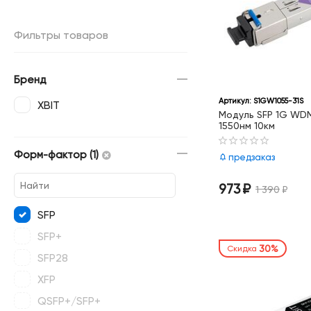
Фильтры товаров
Бренд
Артикул:
S1GW1055-31S
XBIT
Модуль SFP 1G WDM
1550нм 10км
Форм-фактор (1)
предзаказ
973
₽
1 390
₽
SFP
SFP+
30%
Скидка
SFP28
XFP
QSFP+/SFP+