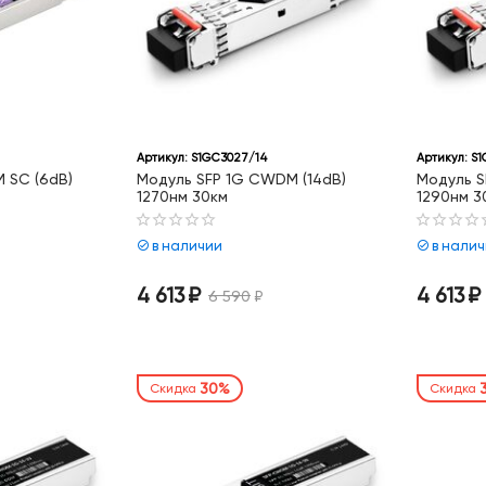
Артикул:
S1GC3027/14
Артикул:
S1
 SC (6dB)
Модуль SFP 1G CWDM (14dB)
Модуль S
1270нм 30км
1290нм 3
в наличии
в нали
4 613
₽
4 613
₽
6 590
₽
30%
Скидка
Скидка