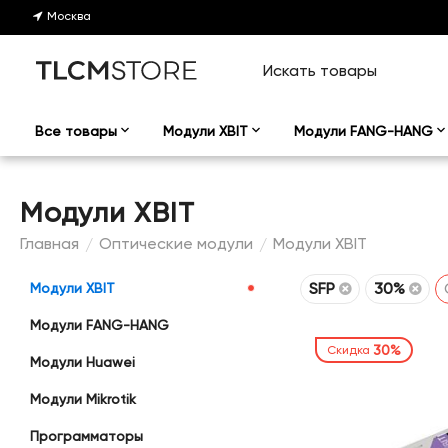
Москва
Все товары
Модули XBIT
Модули FANG-HANG
Модули XBIT
Главная
Оптические модули
Модули XBIT
/
/
SFP
30%
Модули XBIT
Модули FANG-HANG
30%
Скидка
Модули Huawei
Модули Mikrotik
Программаторы