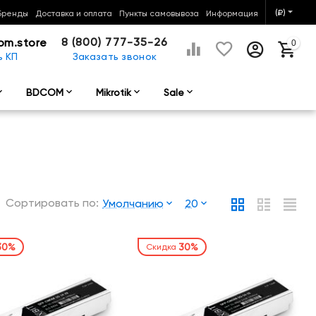
(₽)
Бренды
Доставка и оплата
Пункты самовывоза
Информация
8 (800) 777-35-26
om.store
0
ь КП
Заказать звонок
BDCOM
Mikrotik
Sale
Сортировать по:
Умолчанию
20
30%
30%
Скидка