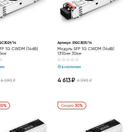
GC3029/14
Артикул:
S1GC3031/14
FP 1G CWDM (14dB)
Модуль SFP 1G CWDM (14dB)
0км
1310нм 30км
чии
в наличии
4 613
₽
6 590
₽
6 590
₽
30%
30%
Скидка