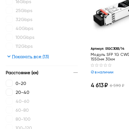
16Gbps
25Gbps
32Gbps
40Gbps
100Gbps
112Gbps
Артикул:
S1GC3055/14
Модуль SFP 1G CWD
128Gbps
Показать все (13)
1550нм 30км
200Gbps
в наличии
400Gbps
Расстояние (км)
0-20
4 613
₽
6 590
₽
20-40
40-60
60-80
80-100
100-120