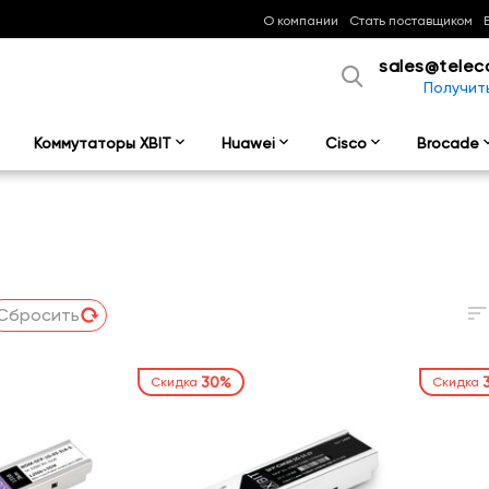
О компании
Стать поставщиком
sales@telec
Получит
Коммутаторы XBIT
Huawei
Cisco
Brocade
Сбросить
30%
Скидка
Скидка