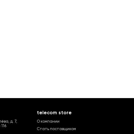
telecom store
ва, д. 7,
О компании
 116
Стать поставщиком