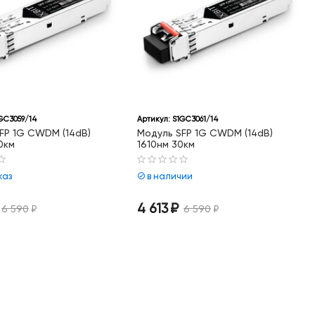
GC3059/14
Артикул:
S1GC3061/14
FP 1G CWDM (14dB)
Модуль SFP 1G CWDM (14dB)
0км
1610нм 30км
каз
в наличии
4 613
₽
6 590
₽
6 590
₽