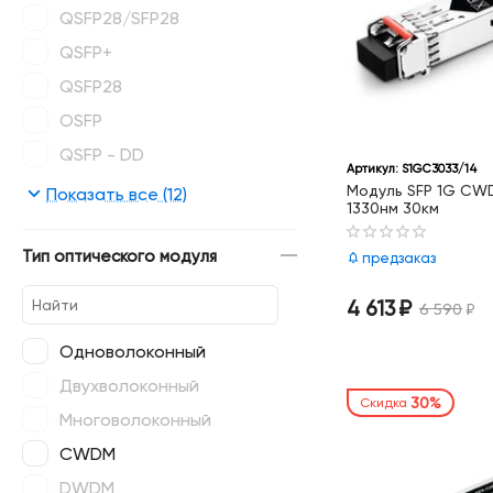
QSFP28/SFP28
QSFP+
QSFP28
OSFP
QSFP - DD
Артикул:
S1GC3033/14
CFP2
Модуль SFP 1G CWD
Показать все (12)
1330нм 30км
X2/Xenpak
Тип оптического модуля
предзаказ
4 613
₽
6 590
₽
Одноволоконный
Двухволоконный
30%
Скидка
Многоволоконный
CWDM
DWDM