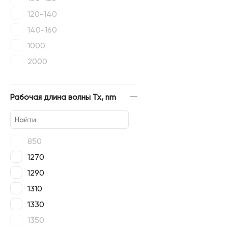
120-140
140-160
1000
2000
Рабочая длина волны Tx, nm
850
1270
1290
1310
1330
1350