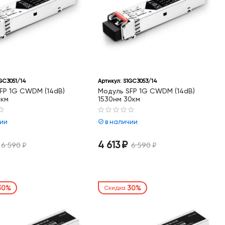
GC3051/14
Артикул:
S1GC3053/14
FP 1G CWDM (14dB)
Модуль SFP 1G CWDM (14dB)
0км
1530нм 30км
чии
в наличии
4 613
₽
6 590
₽
6 590
₽
30%
30%
Скидка