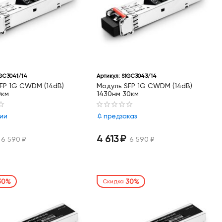
GC3041/14
Артикул:
S1GC3043/14
FP 1G CWDM (14dB)
Модуль SFP 1G CWDM (14dB)
0км
1430нм 30км
чии
предзаказ
4 613
₽
6 590
₽
6 590
₽
30%
30%
Скидка