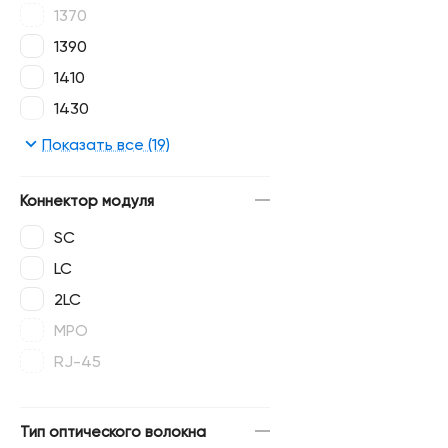
1370
1390
1410
1430
1450
Показать все (19)
1470
1490
Коннектор модуля
1510
SC
1530
LC
1550
2LC
1570
MPO
1590
RJ-45
1610
Тип оптического волокна