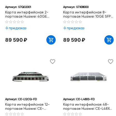
Артикул:
S7Q02001
Артикул:
S7X08000
Карта интерфейсная 2-
Карта интерфейсная 8-
портовая Huawei 40GE
портовая Huawei 10GE SFP+
QSFP+ S7Q02001
S7X08000
предзаказ
предзаказ
89 590
₽
89 590
₽
Артикул:
CE-L12CQ-FD
Артикул:
CE-L48XS-FD
Карта интерфейсная 12-
Карта интерфейсная 48-
портовая Huawei CE-
портовая Huawei CE-L48XS-
L12CQ-FD 12-Port-100GE
FD 48-Port-10GE Interface