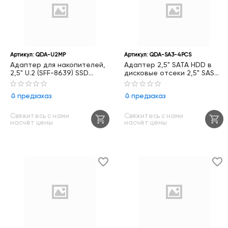
Артикул:
QDA-U2MP
Артикул:
QDA-SA3-4PCS
Адаптер для накопителей,
Адаптер 2,5" SATA HDD в
2,5" U.2 (SFF-8639) SSD
дисковые отсеки 2,5" SAS
QDA-U2MP
QDA-SA3-4PCS
предзаказ
предзаказ
Свяжитесь с нами
Свяжитесь с нами
насчёт цены
насчёт цены