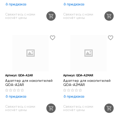
Interface Card (FD,QSFP28)
Card(FD,SFP+) 03023XKA
предзаказ
предзаказ
03023XHP
Свяжитесь с нами
Свяжитесь с нами
насчёт цены
насчёт цены
Артикул:
QDA-A2AR
Артикул:
QDA-A2MAR
Адаптер для накопителей
Адаптер для накопителей
QDA-A2AR
QDA-A2MAR
предзаказ
предзаказ
Свяжитесь с нами
Свяжитесь с нами
насчёт цены
насчёт цены