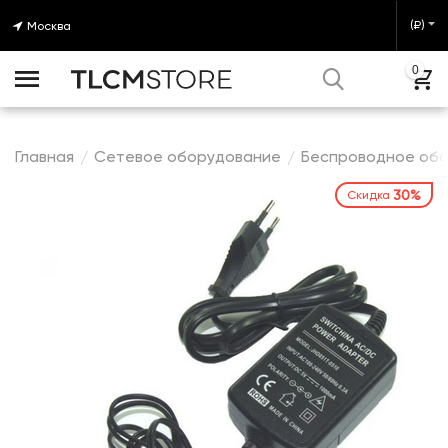
(₽)
Москва
0
Главная
Сетевое оборудование
Беспроводное об
/
/
30%
Скидка