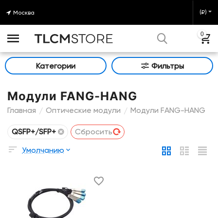
(₽)
Москва
0
Категории
Фильтры
Модули FANG-HANG
Главная
Оптические модули
Модули FANG-HANG
/
/
QSFP+/SFP+
Сбросить
Умолчанию