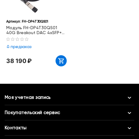
Артикул:
FH-DP4T30QS01
Модуль FH-DP4T30QS01
40G Breakout DAC 4xSFP+
1м
предзаказ
38 190
₽
Моя учетная запись
Покупательский сервис
Контакты