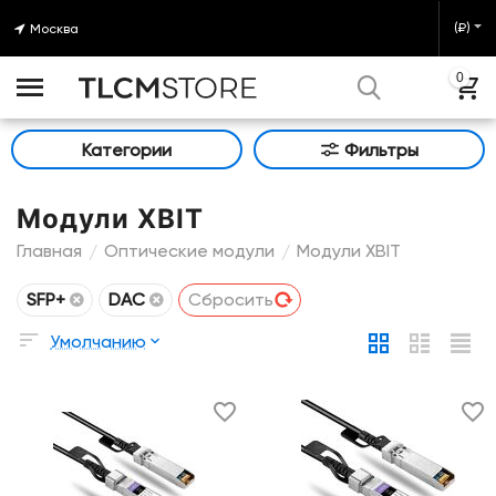
(₽)
Москва
0
Категории
Фильтры
Модули XBIT
Главная
Оптические модули
Модули XBIT
/
/
SFP+
DAC
Сбросить
Умолчанию