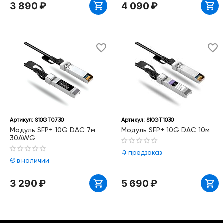
3 890
₽
4 090
₽
Артикул:
S10GT0730
Артикул:
S10GT1030
Модуль SFP+ 10G DAC 7м
Модуль SFP+ 10G DAC 10м
30AWG
предзаказ
в наличии
3 290
₽
5 690
₽