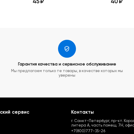
45
₽
40
₽
Гарантия качества и сервисное обслуживание
Мы предлагаем только те товары, в качестве которых мы
уверены
ский сервис
Контакты
г. Санкт-Петербург, пр-кт. Королё
литера А, часть помещ. 7Н, офис
+7(800)777-35-26