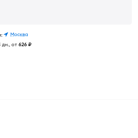
Москва
и:
 дн., от
626
₽