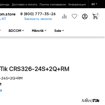
(₽)
Бренды
Доставка и оплата
Пункты самовывоза
Информация
8 (800) 777-35-26
om.store
0
ь КП
Заказать звонок
BDCOM
Mikrotik
Sale
oTik CRS326-24S+2Q+RM
6-24S+2Q+RM
M
ыв