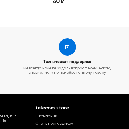
40
₽
45
₽
Техническая поддержка
Вы всегда можете задать вопрос техническому
специалисту по приобретенному товару
telecom store
ва, д. 7,
О компании
 116
Стать поставщиком