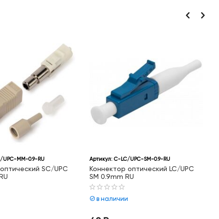
9-RU
Артикул:
C-LC/UPC-SM-0.9-RU
Артикул:
C-L
ий SC/UPC
Коннектор оптический LC/UPC
Коннектор
SM 0.9mm RU
MM 0.9mm
в наличии
в наличи