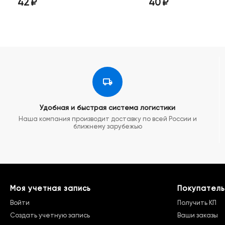
₽
40
₽
Удобная и быстрая система логистики
Наша компания производит доставку по всей России и
ближнему зарубежью
Моя учетная запись
Покупатель
Войти
Получить КП
Создать учетную запись
Ваши заказы