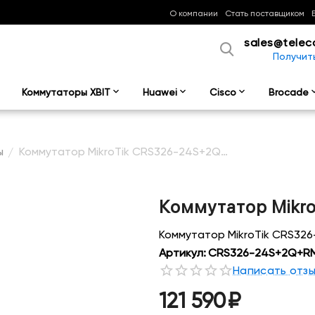
О компании
Стать поставщиком
sales@telec
Получит
Коммутаторы XBIT
Huawei
Cisco
Brocade
ы
Коммутатор MikroTik CRS326-24S+2Q+RM
/
Коммутатор Mikr
Коммутатор MikroTik CRS32
Артикул:
CRS326-24S+2Q+R
Написать отз
121 590
₽