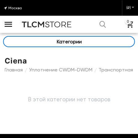
(₽)
Москва
0
Категории
Ciena
Главная
Уплотнение CWDM-DWDM
Транспортная 
/
/
В этой категории нет товаров