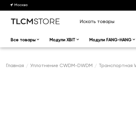
Москва
Все товары
Модули XBIT
Модули FANG-HANG
Главная
Уплотнение CWDM-DWDM
Транспортная
/
/