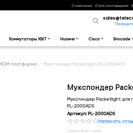
О компании
Стать поставщиком
sales@telec
Получит
Коммутаторы XBIT
Huawei
Cisco
Brocade
 WDM платформа
Мукспондер Packetlight PL-2000ADS
/
Мукспондер Packe
Мукспондер Packetlight дл
PL-2000ADS
Артикул:
PL-2000ADS
Написать отз
Свяжитесь с нами