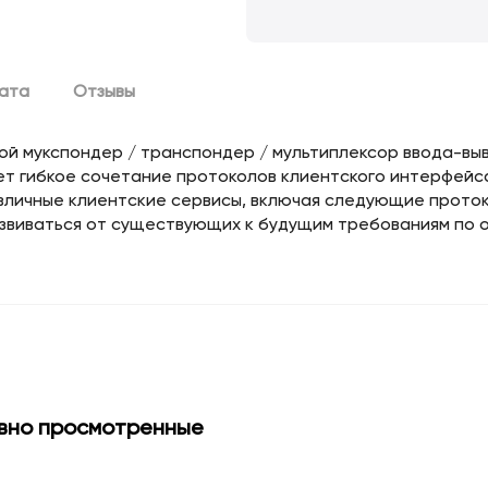
лата
Отзывы
й мукспондер / транспондер / мультиплексор ввода-выв
ет гибкое сочетание протоколов клиентского интерфейс
личные клиентские сервисы, включая следующие проток
развиваться от существующих к будущим требованиям по
вно просмотренные