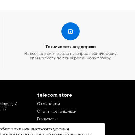
Техническая поддержка
Вы всегда можете задать вопрос техническому
специалисту по приобретенному товару
telecom store
ва, д. 7,
О компании
 116
Стать поставщиком
Реквизиты
Карта сайта
обеспечения высокого уровня
Бренды
уживания на этом сайте используются