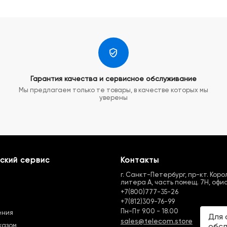
Гарантия качества и сервисное обслуживание
Мы предлагаем только те товары, в качестве которых мы
уверены
ский сервис
Контакты
г. Санкт-Петербург, пр-кт. Королё
литера А, часть помещ. 7Н, офис
+7(800)777-35-26
+7(812)309-76-99
Пн-Пт 9.00 - 18.00
ения
Для 
sales@telecom.store
казом
обсл