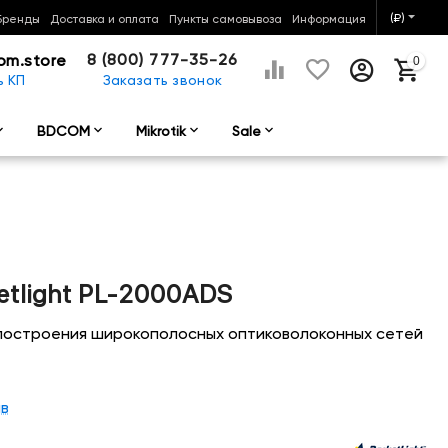
(₽)
Бренды
Доставка и оплата
Пункты самовывоза
Информация
8 (800) 777-35-26
om.store
0
ь КП
Заказать звонок
BDCOM
Mikrotik
Sale
tlight PL-2000ADS
я построения широкополосных оптиковолоконных сетей
ыв