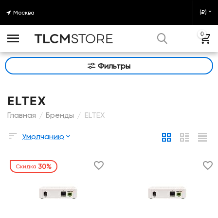
(₽)
Москва
0
Фильтры
ELTEX
Главная
Бренды
ELTEX
/
/
Умолчанию
30%
Скидка