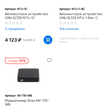
Артикул:
NTU-1C
Артикул:
NTU-1-RC
Абонентское устройство
Абонентское устройство
ONU ELTEX NTU-1C
ONU ELTEX NTU-1 Rev. C
предзаказ
в наличии
Свяжитесь с нами насчёт
4 123
₽
5 890
₽
цены
30%
Скидка
Артикул:
NV-710-WB
Медиаплеер Eltex NV-710-
WB