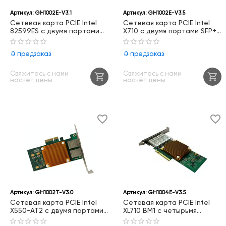
Артикул:
GH1002E-V3.1
Артикул:
GH1002E-V3.5
Сетевая карта PCIE Intel
Сетевая карта PCIE Intel
82599ES с двумя портами
X710 с двумя портами SFP+
SFP+ 10GbE, GH1002E-V3.1
10GbE, GH1002E-V3.5
предзаказ
предзаказ
Свяжитесь с нами
Свяжитесь с нами
насчёт цены
насчёт цены
Артикул:
GH1002T-V3.0
Артикул:
GH1004E-V3.5
Сетевая карта PCIE Intel
Сетевая карта PCIE Intel
X550-AT2 с двумя портами
XL710 BM1 с четырьмя
RJ45 10GbE, GH1002T-V3.0
медными портами 10GbE,