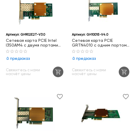
Артикул:
GH902E2T-V3.0
Артикул:
GH1001E-V4.0
Сетевая карта PCIE Intel
Сетевая карта PCIE
I350AM4 с двумя портами
GRTN4010 с одним портом
RJ45 1000Base-T,
SFP+ 10GbE, GH1001E-V4.0
GH902E2T-V3.0
предзаказ
предзаказ
Свяжитесь с нами
Свяжитесь с нами
насчёт цены
насчёт цены