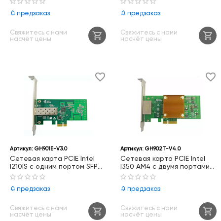
V3.5
предзаказ
предзаказ
Свяжитесь с нами
Свяжитесь с нами
насчёт цены
насчёт цены
Артикул:
GH901E-V3.0
Артикул:
GH902T-V4.0
Сетевая карта PCIE Intel
Сетевая карта PCIE Intel
I210IS с одним портом SFP
I350 AM4 с двумя портами
1GbE, GH901E-V3.0
RJ45 1000Base-T, GH902T-
V4.0
предзаказ
предзаказ
Свяжитесь с нами
Свяжитесь с нами
насчёт цены
насчёт цены