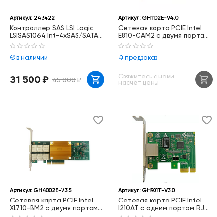
Артикул:
243422
Артикул:
GH1102E-V4.0
Контроллер SAS LSI Logic
Сетевая карта PCIE Intel
LSISAS1064 Int-4xSAS/SATA
E810-CAM2 с двумя портами
RAID10 U300 LP PCI-E4x OEM
100GbE, GH1102E-V4.0
(вскрыт)
в наличии
предзаказ
Свяжитесь с нами
31 500
₽
45 000
₽
насчёт цены
Артикул:
GH4002E-V3.5
Артикул:
GH901T-V3.0
Сетевая карта PCIE Intel
Сетевая карта PCIE Intel
XL710-BM2 с двумя портами
I210AT с одним портом RJ45
QSFP+ 40GbE, GH4002E-
1000Base-T, GH901T-V3.0