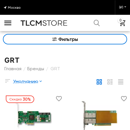
(₽)
Москва
0
Фильтры
GRT
Главная
Бренды
GRT
/
/
Умолчанию
30%
Скидка