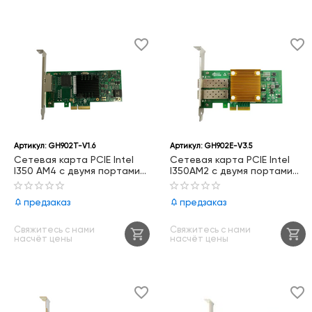
Артикул:
GH902T-V1.6
Артикул:
GH902E-V3.5
Сетевая карта PCIE Intel
Сетевая карта PCIE Intel
I350 AM4 с двумя портами
I350AM2 с двумя портами
RJ45 1000Base-T, GH902T-
SFP 1GbE, GH902E-V3.5
V1.6
предзаказ
предзаказ
Свяжитесь с нами
Свяжитесь с нами
насчёт цены
насчёт цены